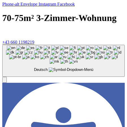
Phone-alt
Envelope
Instagram
Facebook
70-75m² 3-Zimmer-Wohnung
©
2026
Konzeptmühle GmbH, Linzer Straße 26, 4701 Bad
Schallerbach |
Impressum
&
Datenschutz
+43 660 1198219‬
Deutsch