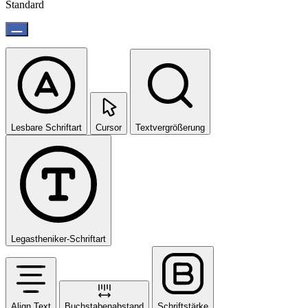
Standard
Lesbare Schriftart
Cursor
Textvergrößerung
Legastheniker-Schriftart
Align Text
Buchstabenabstand
Schriftstärke