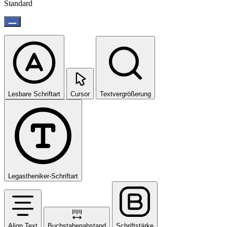
Standard
Lesbare Schriftart
Cursor
Textvergrößerung
Legastheniker-Schriftart
Align Text
Buchstabenabstand
Schriftstärke