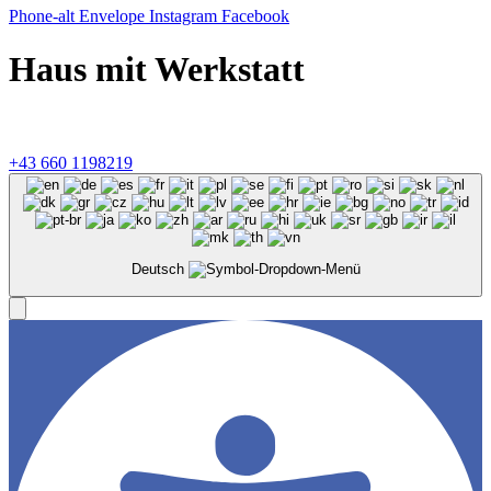
Phone-alt
Envelope
Instagram
Facebook
Haus mit Werkstatt
©
2026
Konzeptmühle GmbH, Linzer Straße 26, 4701 Bad
Schallerbach |
Impressum
&
Datenschutz
+43 660 1198219‬
Deutsch