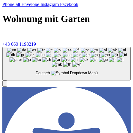
Phone-alt
Envelope
Instagram
Facebook
Wohnung mit Garten
©
2026
Konzeptmühle GmbH, Linzer Straße 26, 4701 Bad
Schallerbach |
Impressum
&
Datenschutz
+43 660 1198219‬
Deutsch