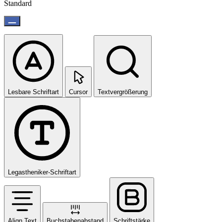
Standard
Lesbare Schriftart
Cursor
Textvergrößerung
Legastheniker-Schriftart
Align Text
Buchstabenabstand
Schriftstärke