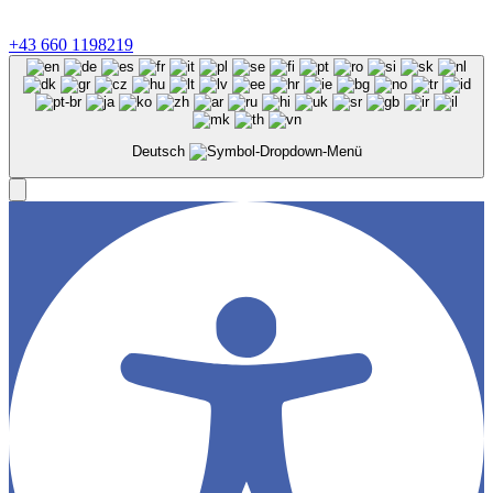
©
2026
Konzeptmühle GmbH, Linzer Straße 26, 4701 Bad
Schallerbach |
Impressum
&
Datenschutz
+43 660 1198219‬
Deutsch